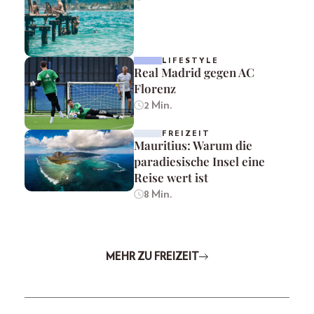
LIFESTYLE
Real Madrid gegen AC
Florenz
2 Min.
FREIZEIT
Mauritius: Warum die
paradiesische Insel eine
Reise wert ist
8 Min.
MEHR ZU FREIZEIT