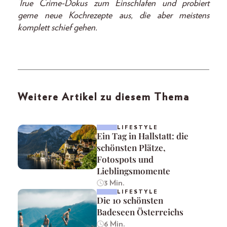
True Crime-Dokus zum Einschlafen und probiert
gerne neue Kochrezepte aus, die aber meistens
komplett schief gehen.
Weitere Artikel zu diesem Thema
LIFESTYLE
Ein Tag in Hallstatt: die
schönsten Plätze,
Fotospots und
Lieblingsmomente
3 Min.
LIFESTYLE
Die 10 schönsten
Badeseen Österreichs
6 Min.