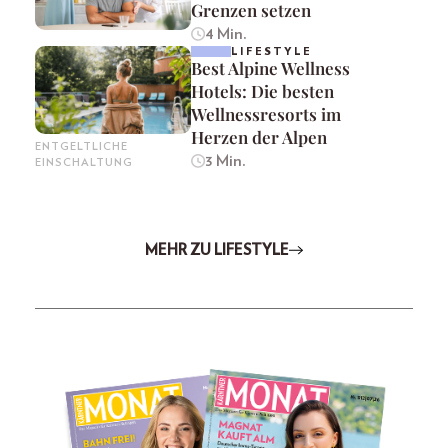
Grenzen setzen
4 Min.
LIFESTYLE
Best Alpine Wellness
Hotels: Die besten
Wellnessresorts im
Herzen der Alpen
ENTGELTLICHE
3 Min.
EINSCHALTUNG
MEHR ZU LIFESTYLE