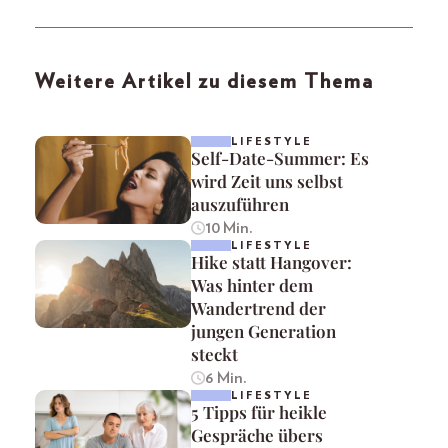
Weitere Artikel zu diesem Thema
LIFESTYLE
Self-Date-Summer: Es
wird Zeit uns selbst
auszuführen
10 Min.
LIFESTYLE
Hike statt Hangover:
Was hinter dem
Wandertrend der
jungen Generation
steckt
6 Min.
LIFESTYLE
5 Tipps für heikle
Gespräche übers