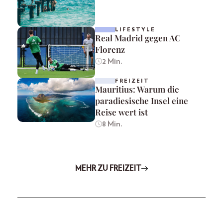
LIFESTYLE
Real Madrid gegen AC
Florenz
2 Min.
FREIZEIT
Mauritius: Warum die
paradiesische Insel eine
Reise wert ist
8 Min.
MEHR ZU FREIZEIT