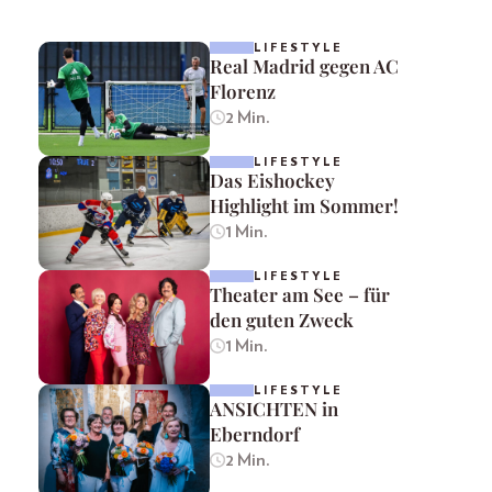
LIFESTYLE
Real Madrid gegen AC
Florenz
2 Min.
LIFESTYLE
Das Eishockey
Highlight im Sommer!
1 Min.
LIFESTYLE
Theater am See – für
den guten Zweck
1 Min.
LIFESTYLE
ANSICHTEN in
Eberndorf
2 Min.