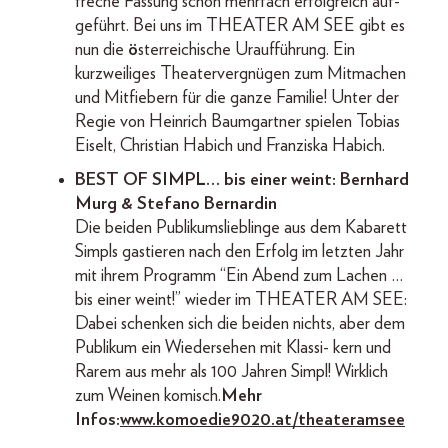
freche Fassung schon mehrfach erfolgreich auf-
geführt. Bei uns im THEATER AM SEE gibt es
nun die
ö
sterreichische Uraufführung. Ein
kurzweiliges Theatervergnügen zum Mitmachen
und Mitfiebern für die ganze Familie! Unter der
Regie von Heinrich Baumgartner spielen Tobias
Eiselt, Christian Habich und Franziska Habich.
BEST OF SIMPL… bis einer weint: Bernhard
Murg & Stefano Bernardin
Die beiden Publikumslieblinge aus dem Kabarett
Simpls gastieren nach den Erfolg im letzten Jahr
mit ihrem Programm “Ein Abend zum Lachen …
bis einer weint!” wieder im THEATER AM SEE:
Dabei schenken sich die beiden nichts, aber dem
Publikum ein Wiedersehen mit Klassi- kern und
Rarem aus mehr als 100 Jahren Simpl! Wirklich
zum Weinen komisch.
Mehr
Infos:
www.komoedie9020.at/theateramsee