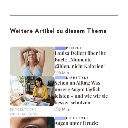
Weitere Artikel zu diesem Thema
PEOPLE
Louisa Dellert über ihr
Buch: „Momente
zählen, nicht Kalorien”
8 Min.
LIFESTYLE
Sehen im Alltag: Was
unsere Augen täglich
leisten – und wie wir sie
besser schützen
3 Min.
ENTGELTLICHE
EINSCHALTUNG
LIFESTYLE
Augen unter Druck: