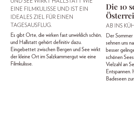
UND SEE WIRKT HALLSTATT WIE
Die 10 
EINE FILMKULISSE UND IST EIN
Österre
IDEALES ZIEL FÜR EINEN
TAGESAUSFLUG.
AB INS KÜH
Es gibt Orte, die wirken fast unwirklich schön,
Der Sommer is
und Hallstatt gehört definitiv dazu.
sehnen uns n
Eingebettet zwischen Bergen und See wirkt
besser geling
der kleine Ort im Salzkammergut wie eine
schönen Sees.
Filmkulisse.
Vielzahl an 
Entspannen. 
Badeseen zur 