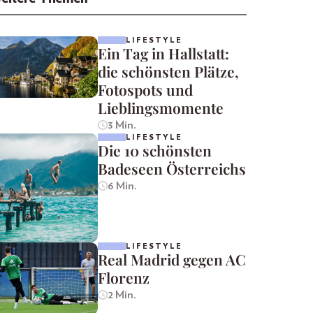
LIFESTYLE
Ein Tag in Hallstatt:
die schönsten Plätze,
Fotospots und
Lieblingsmomente
3 Min.
LIFESTYLE
Die 10 schönsten
Badeseen Österreichs
6 Min.
LIFESTYLE
Real Madrid gegen AC
Florenz
2 Min.