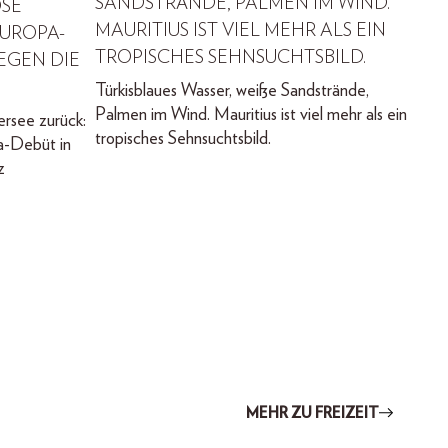
ANDSTRÄNDE, PALMEN IM WIND. M
OSÉ
AURITIUS IST VIEL MEHR ALS EIN T
EUROPA-
ROPISCHES SEHNSUCHTSBILD.
EGEN DIE
Türkisblaues Wasser, weiße Sandstrände,
Palmen im Wind. Mauritius ist viel mehr als ein
rsee zurück:
tropisches Sehnsuchtsbild.
a-Debüt in
z
MEHR ZU FREIZEIT