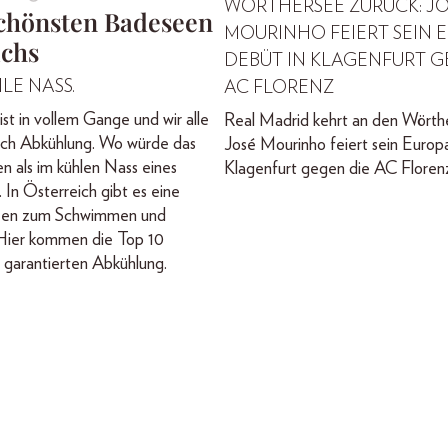
WÖRTHERSEE ZURÜCK: J
schönsten Badeseen
MOURINHO FEIERT SEIN 
ichs
DEBÜT IN KLAGENFURT G
LE NASS.
AC FLORENZ
t in vollem Gange und wir alle
Real Madrid kehrt an den Wörthe
ach Abkühlung. Wo würde das
José Mourinho feiert sein Europ
en als im kühlen Nass eines
Klagenfurt gegen die AC Floren
 In Österreich gibt es eine
Seen zum Schwimmen und
Hier kommen die Top 10
garantierten Abkühlung.