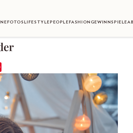
ENEFOTOS
LIFESTYLE
PEOPLE
FASHION
GEWINNSPIELE
A
der