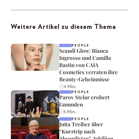
Weitere Artikel zu diesem Thema
PEOPLE
Scandi Glow: Bianca
Ingrosso und Camilla
Bastin von CAIA
Cosmetics verraten ihre
Beauty-Geheimnisse
4 Min.
PEOPLE
Parov Stelar erobert
Gmunden
5 Min.
PEOPLE
Jutta Treiber über
“Kurztrip nach
Absurdistan”, Jubiläen