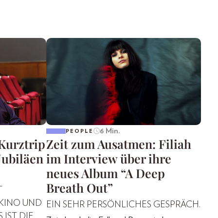
6 Min.
PEOPLE
“Kurztrip
Zeit zum Ausatmen: Filiah
Jubiläen
im Interview über ihre
neues Album “A Deep
Breath Out”
T
 KINO UND
EIN SEHR PERSÖNLICHES GESPRÄCH.
 IST DIE