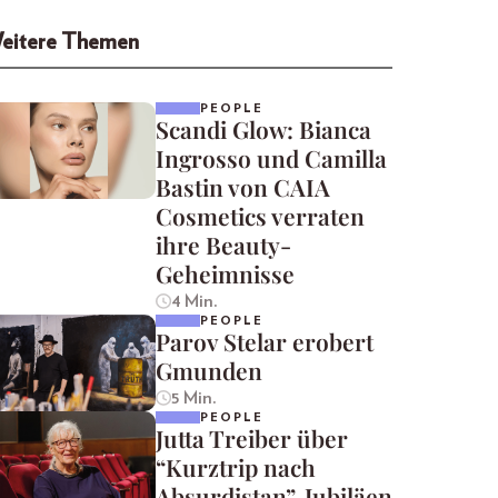
eitere Themen
PEOPLE
Scandi Glow: Bianca
Ingrosso und Camilla
Bastin von CAIA
Cosmetics verraten
ihre Beauty-
Geheimnisse
4 Min.
PEOPLE
Parov Stelar erobert
Gmunden
5 Min.
PEOPLE
Jutta Treiber über
“Kurztrip nach
Absurdistan”, Jubiläen