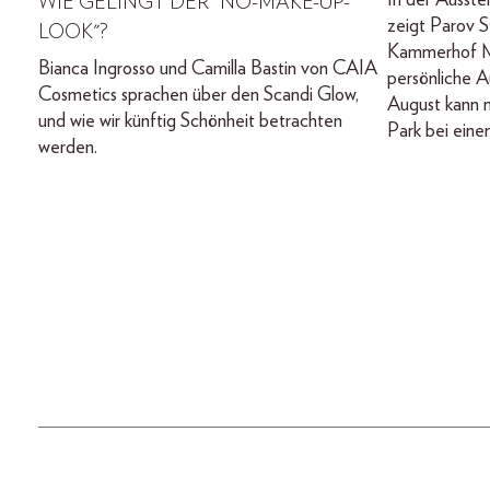
In der Ausste
WIE GELINGT DER "NO-MAKE-UP-
zeigt Parov St
LOOK"?
Kammerhof M
Bianca Ingrosso und Camilla Bastin von CAIA
persönliche A
Cosmetics sprachen über den Scandi Glow,
August kann m
und wie wir künftig Schönheit betrachten
Park bei eine
werden.