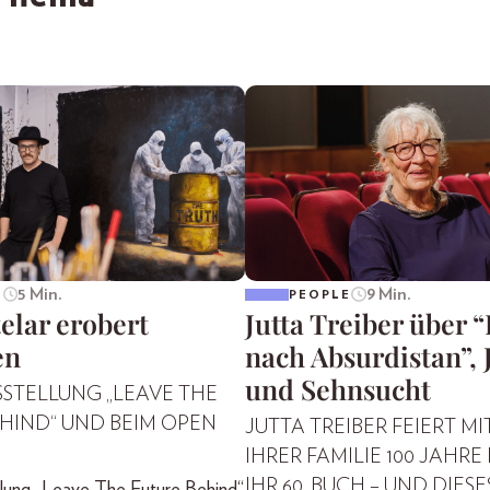
5 Min.
9 Min.
E
PEOPLE
elar erobert
Jutta Treiber über 
en
nach Absurdistan”, 
und Sehnsucht
SSTELLUNG „LEAVE THE
HIND“ UND BEIM OPEN
JUTTA TREIBER FEIERT MI
IHRER FAMILIE 100 JAHRE
IHR 60. BUCH – UND DIESES