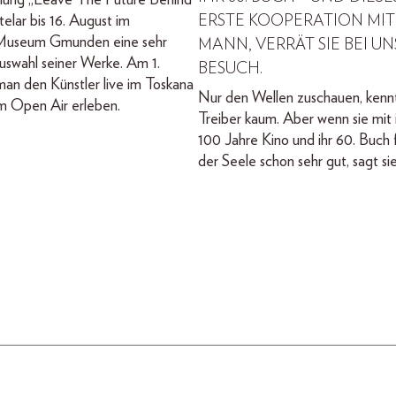
llung „Leave The Future Behind“
elar bis 16. August im
ERSTE KOOPERATION MIT
useum Gmunden eine sehr
MANN, VERRÄT SIE BEI U
uswahl seiner Werke. Am 1.
BESUCH.
an den Künstler live im Toskana
Nur den Wellen zuschauen, kenn
m Open Air erleben.
Treiber kaum. Aber wenn sie mit i
100 Jahre Kino und ihr 60. Buch f
der Seele schon sehr gut, sagt sie