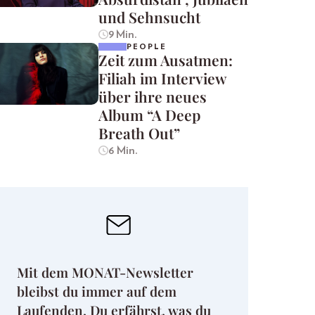
und Sehnsucht
9 Min.
PEOPLE
Zeit zum Ausatmen:
Filiah im Interview
über ihre neues
Album “A Deep
Breath Out”
6 Min.
Mit dem MONAT-Newsletter
bleibst du immer auf dem
Laufenden. Du erfährst, was du