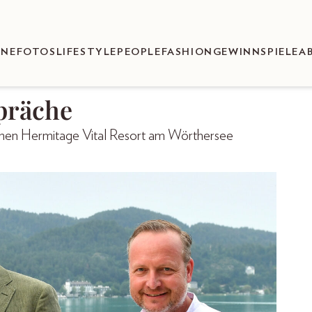
ENEFOTOS
LIFESTYLE
PEOPLE
FASHION
GEWINNSPIELE
A
präche
nen Hermitage Vital Resort am Wörthersee