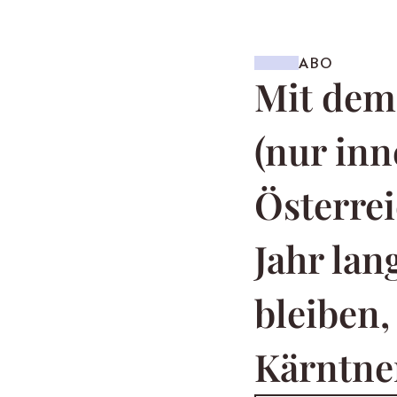
ABO
Mit de
(nur inn
Österrei
Jahr la
bleiben,
Kärntner