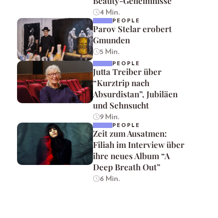
Beauty-Geheimnisse
4 Min.
PEOPLE
Parov Stelar erobert
Gmunden
5 Min.
PEOPLE
Jutta Treiber über
“Kurztrip nach
Absurdistan”, Jubiläen
und Sehnsucht
9 Min.
PEOPLE
Zeit zum Ausatmen:
Filiah im Interview über
ihre neues Album “A
Deep Breath Out”
6 Min.