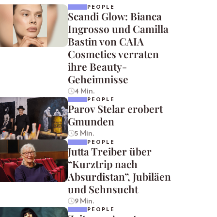
PEOPLE
Scandi Glow: Bianca
Ingrosso und Camilla
Bastin von CAIA
Cosmetics verraten
ihre Beauty-
Geheimnisse
4 Min.
PEOPLE
Parov Stelar erobert
Gmunden
5 Min.
PEOPLE
Jutta Treiber über
“Kurztrip nach
Absurdistan”, Jubiläen
und Sehnsucht
9 Min.
PEOPLE