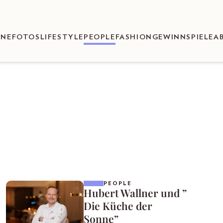
ENEFOTOS
LIFESTYLE
PEOPLE
FASHION
GEWINNSPIELE
A
PEOPLE
Hubert Wallner und ”
Die Küche der
Sonne”