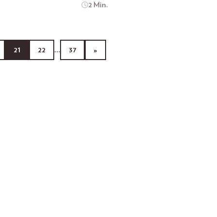
2 Min.
21
22
…
37
»