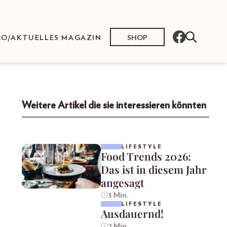
SHOP
BO/AKTUELLES MAGAZIN
Weitere Artikel die sie interessieren könnten
LIFESTYLE
Food Trends 2026:
Das ist in diesem Jahr
angesagt
3 Min.
LIFESTYLE
Ausdauernd!
2 Min.