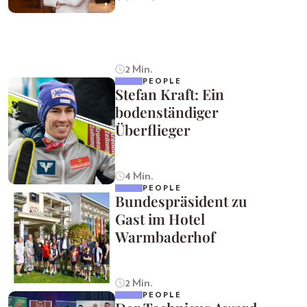
2 Min.
PEOPLE
Stefan Kraft: Ein
bodenständiger
Überflieger
4 Min.
PEOPLE
Bundespräsident zu
Gast im Hotel
Warmbaderhof
2 Min.
PEOPLE