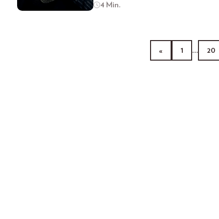
4 Min.
«
1
…
20