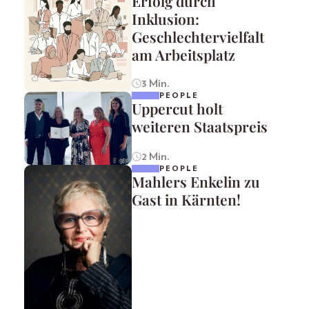
Erfolg durch
Inklusion:
Geschlechtervielfalt
am Arbeitsplatz
3 Min.
PEOPLE
Uppercut holt
weiteren Staatspreis
2 Min.
PEOPLE
Mahlers Enkelin zu
Gast in Kärnten!