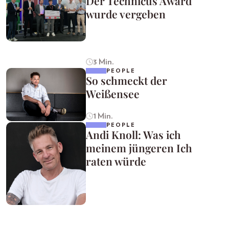
Der Technicus Award
wurde vergeben
3 Min.
PEOPLE
So schmeckt der
Weißensee
1 Min.
PEOPLE
Andi Knoll: Was ich
meinem jüngeren Ich
raten würde