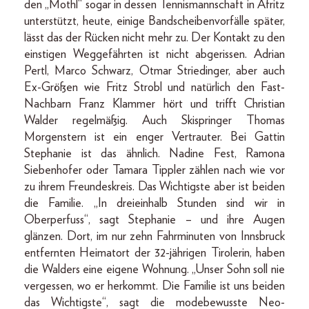
den „Mothl“ sogar in dessen Tennismannschaft in Afritz
unterstützt, heute, einige Bandscheibenvorfälle später,
lässt das der Rücken nicht mehr zu. Der Kontakt zu den
einstigen Weggefährten ist nicht abgerissen. Adrian
Pertl, Marco Schwarz, Otmar Striedinger, aber auch
Ex-Größen wie Fritz Strobl und natürlich den Fast-
Nachbarn Franz Klammer hört und trifft Christian
Walder regelmäßig. Auch Skispringer Thomas
Morgenstern ist ein enger Vertrauter. Bei Gattin
Stephanie ist das ähnlich. Nadine Fest, Ramona
Siebenhofer oder Tamara Tippler zählen nach wie vor
zu ihrem Freundeskreis. Das Wichtigste aber ist beiden
die Familie. „In dreieinhalb Stunden sind wir in
Oberperfuss“, sagt Stephanie – und ihre Augen
glänzen. Dort, im nur zehn Fahrminuten von Innsbruck
entfernten Heimatort der 32-jährigen Tirolerin, haben
die Walders eine eigene Wohnung. „Unser Sohn soll nie
vergessen, wo er herkommt. Die Familie ist uns beiden
das Wichtigste“, sagt die modebewusste Neo-