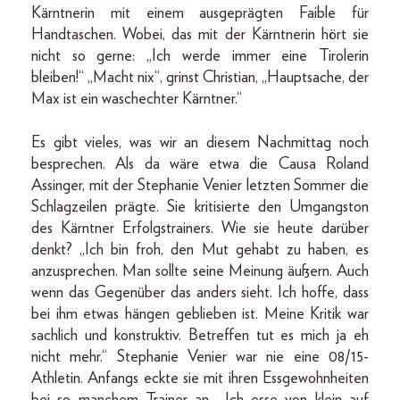
Kärntnerin mit einem ausgeprägten Faible für
Handtaschen. Wobei, das mit der Kärntnerin hört sie
nicht so gerne: „Ich werde immer eine Tirolerin
bleiben!“ „Macht nix“, grinst Christian, „Hauptsache, der
Max ist ein waschechter Kärntner.“
Es gibt vieles, was wir an diesem Nachmittag noch
besprechen. Als da wäre etwa die Causa Roland
Assinger, mit der Stephanie Venier letzten Sommer die
Schlagzeilen prägte. Sie kritisierte den Umgangston
des Kärntner Erfolgstrainers. Wie sie heute darüber
denkt? „Ich bin froh, den Mut gehabt zu haben, es
anzusprechen. Man sollte seine Meinung äußern. Auch
wenn das Gegenüber das anders sieht. Ich hoffe, dass
bei ihm etwas hängen geblieben ist. Meine Kritik war
sachlich und konstruktiv. Betreffen tut es mich ja eh
nicht mehr.“ Stephanie Venier war nie eine 08/15-
Athletin. Anfangs eckte sie mit ihren Essgewohnheiten
bei so manchem Trainer an. „Ich esse von klein auf