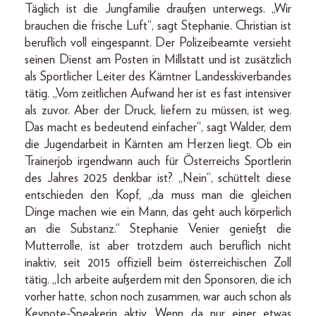
Täglich ist die Jungfamilie draußen unterwegs. „Wir
brauchen die frische Luft“, sagt Stephanie. Christian ist
beruflich voll eingespannt. Der Polizeibeamte versieht
seinen Dienst am Posten in Millstatt und ist zusätzlich
als Sportlicher Leiter des Kärntner Landesskiverbandes
tätig. „Vom zeitlichen Aufwand her ist es fast intensiver
als zuvor. Aber der Druck, liefern zu müssen, ist weg.
Das macht es bedeutend einfacher“, sagt Walder, dem
die Jugendarbeit in Kärnten am Herzen liegt. Ob ein
Trainerjob irgendwann auch für Österreichs Sportlerin
des Jahres 2025 denkbar ist? „Nein“, schüttelt diese
entschieden den Kopf, „da muss man die gleichen
Dinge machen wie ein Mann, das geht auch körperlich
an die Substanz.“ Stephanie Venier genießt die
Mutterrolle, ist aber trotzdem auch beruflich nicht
inaktiv, seit 2015 offiziell beim österreichischen Zoll
tätig. „Ich arbeite außerdem mit den Sponsoren, die ich
vorher hatte, schon noch zusammen, war auch schon als
Keynote-Speakerin aktiv. Wenn da nur einer etwas