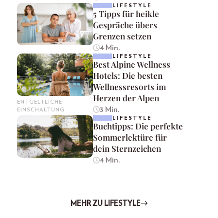
LIFESTYLE
5 Tipps für heikle
Gespräche übers
Grenzen setzen
4 Min.
LIFESTYLE
Best Alpine Wellness
Hotels: Die besten
Wellnessresorts im
Herzen der Alpen
ENTGELTLICHE
3 Min.
EINSCHALTUNG
LIFESTYLE
Buchtipps: Die perfekte
Sommerlektüre für
dein Sternzeichen
4 Min.
MEHR ZU LIFESTYLE