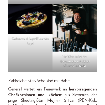
Carbonara di lago ©Leandro
Luppi
Top Wein ist bei der
Genussmeile mit dabei!
©Lukas Lenhadrt
Zahlreiche Starköche sind mit dabei
Generell wartet ein Feuerwerk an
hervorragenden
Chefköchinnen und -köchen
: aus Slowenien der
junge Shooting-Star
Mojmir Šiftar
(PEN-Klub,