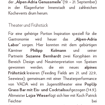
der
„Alpen-Adria Genussmeile“
(19. – 21. September)
in der Klagenfurter Innenstadt und zahlreichen
Kochevents drum herum.
Theater und Frühstück
Für eine gehörige Portion Inspiration speziell für die
Gastronomie wird heuer das
„Alpen-Adria
Labor“
sorgen. Hier konnten mit dem gebürtigen
Kärntner
Philipp Kolmann
und seiner
Partnerin
Suzanne Bernhardt
zwei Koryphäen im
Bereich Design und Neuinterpretation von Speisen
gewonnen werden, die ein neues
alpines
Frühstück
kreieren (Feeding Fields am 21. und 22.9.,
Seewiese); gemeinsam mit einer Theaterperformance
von VADA wird im Jugenstiltheater eine
PopUp
Grass Bar mit Eis- und Cocktails
aufgezogen (14.9.).
Altmeister
Lojze Wieser
fügt sich hier mit Koch Patrick
Feichter bei