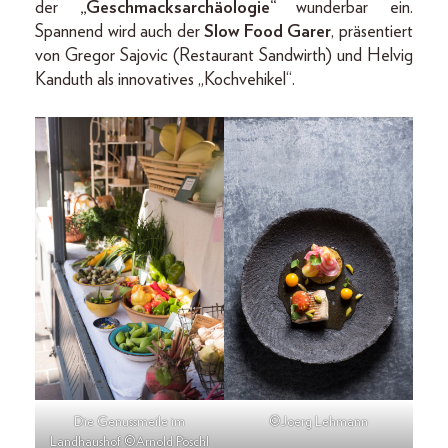
der
„Geschmacksarchäologie“
wunderbar ein.
Spannend wird auch der
Slow Food Garer
, präsentiert
von Gregor Sajovic (Restaurant Sandwirth) und Helvig
Kanduth als innovatives „Kochvehikel“.
Die Genussmeile im
©Joerg Lehmann
Landhaushof ©Arnold Pöschl