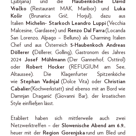
Ljubljana) und die
Haubenköche David
Vračko
(Restaurant MAK, Maribor) und
Luka
Košir
(Brunarica Grič, Horjul), dazu aus
Italien
Michelin- Starkoch Leandro Luppi
(Vecchia
Malcesine, Gardasee) und
Renzo Dal Farra
(Locanda
San Lorenzo, Alpago – Belluno) als Charming Italien
Chef und aus Österreich
5-Haubenkoch Andreas
Döllerer (
Döllerer, Golling), Gastronom des Jahres
2024
Josef Mühlmann
(Der Gannerhof, Osttirol)
oder
Robert Hocker
(REFUGIUM am See,
Altaussee). Die Klagenfurter Spitzenköche
wie
Stephan Vadnjal
(Dolce Vita) oder
Christian
Cabalier
(Kochwerkstatt) sind ebenso mit an Bord wie
Damnjan Draganić (Giovanni Bar), der kroatischen
Style einfließen lässt.
Etabliert haben sich mittlerweile auch zwei
Netzwerktreffen – der
Slowenische Abend am 6.9.
,
heuer mit der
Region Gorenjska
rund um Bled und