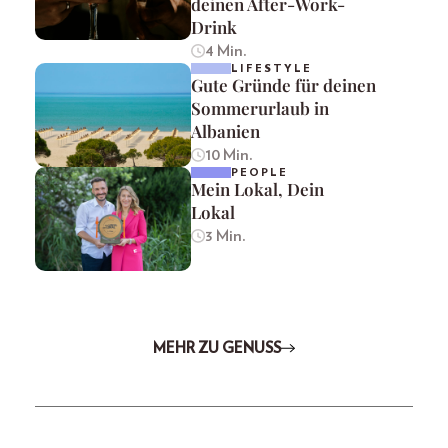
deinen After-Work-
Drink
4 Min.
LIFESTYLE
Gute Gründe für deinen
Sommerurlaub in
Albanien
10 Min.
PEOPLE
Mein Lokal, Dein
Lokal
3 Min.
MEHR ZU GENUSS