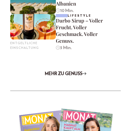
Albanien
10 Min.
LIFESTYLE
Darbo Sirup – Voller
Frucht. Voller
Geschmack. Voller
Genuss.
ENTGELTLICHE
3 Min.
EINSCHALTUNG
MEHR ZU GENUSS