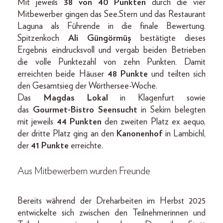
Mit jeweils
38 von 40 Punkten
durch die vier
Mitbewerber gingen das See.Stern und das Restaurant
Laguna als Führende in die finale Bewertung.
Spitzenkoch
Ali Güngörmüş
bestätigte dieses
Ergebnis eindrucksvoll und vergab beiden Betrieben
die volle Punktezahl von zehn Punkten. Damit
erreichten beide Häuser
48 Punkte
und teilten sich
den Gesamtsieg der Wörthersee-Woche.
Das
Magdas Lokal
in Klagenfurt sowie
das
Gourmet-Bistro Seensucht
in Sekirn belegten
mit jeweils
44 Punkten
den zweiten Platz ex aequo,
der dritte Platz ging an den
Kanonenhof
in Lambichl,
der
41 Punkte
erreichte.
Aus Mitbewerbern wurden Freunde
Bereits während der Dreharbeiten im Herbst 2025
entwickelte sich zwischen den Teilnehmerinnen und