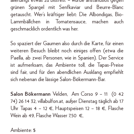
allerdings etwas zu bissfest – wurde anstandslos gegen
grünen Spargel mit Senfkaviar und Beurre-Blanc
getauscht. Wer’s kräftiger liebt: Die Albondigas, Bio-
Lammbällchen in Tomatensauce, machen auch
geschmacklich ordentlich was her.
So spaziert der Gaumen also durch die Karte, für einen
weiteren Besuch bleibt noch einiges offen (etwa die
Paella, ab zwei Personen, wie in Spanien). Der Service
ist aufmerksam, das Ambiente toll, die Tapas-Preise
sind fair, und für den abendlichen Ausklang empfiehlt
sich nebenan die lässige Salon-Bökermann-Bar.
Salon Bökermann
Velden, Am Corso 9 – 11 (0 42
74) 26 14 32, villabulfon.at, außer Dienstag täglich ab 17
Uhr Tapas 4 – 12 €, Hauptspeisen 12 – 18 €, Flasche
Wein ab 49, Flasche Wasser 7,50 €,
Ambiente:
5