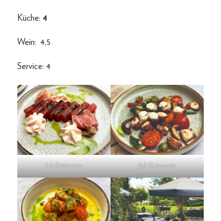
Küche:
4
Wein: 4,5
Service: 4
(c) Grömedia
(c) Grömedia