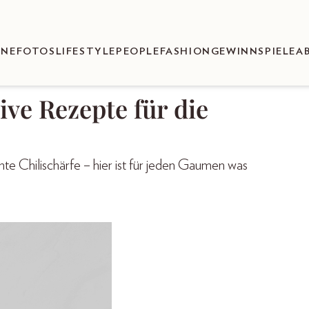
ENEFOTOS
LIFESTYLE
PEOPLE
FASHION
GEWINNSPIELE
A
ive Rezepte für die
te Chilischärfe – hier ist für jeden Gaumen was