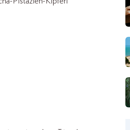
ha-Pistazien-Kipferl