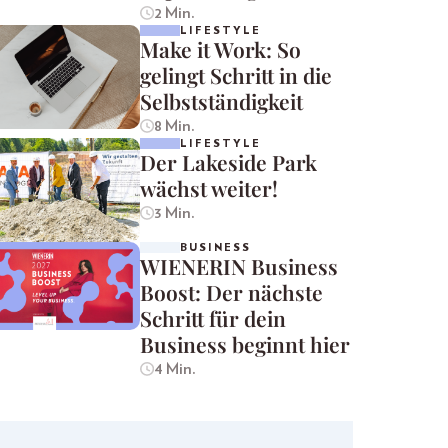
2 Min.
LIFESTYLE
Make it Work: So
gelingt Schritt in die
Selbstständigkeit
8 Min.
LIFESTYLE
Der Lakeside Park
wächst weiter!
3 Min.
BUSINESS
WIENERIN Business
Boost: Der nächste
Schritt für dein
Business beginnt hier
4 Min.