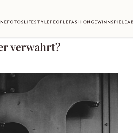
ENEFOTOS
LIFESTYLE
PEOPLE
FASHION
GEWINNSPIELE
A
er verwahrt?